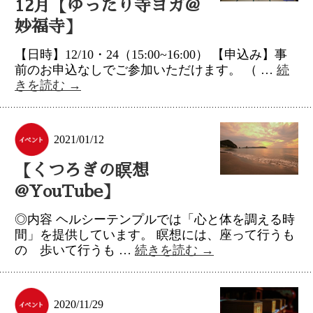
12月【ゆったり寺ヨガ＠
妙福寺】
【日時】12/10・24（15:00~16:00） 【申込み】事
前のお申込なしでご参加いただけます。 （ …
続
きを読む
→
2021/01/12
【くつろぎの瞑想
@YouTube】
◎内容 ヘルシーテンプルでは「心と体を調える時
間」を提供しています。 瞑想には、座って行うも
の 歩いて行うも …
続きを読む
→
2020/11/29