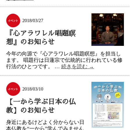
2018/03/27
『心アラワレル唱題瞑
想』のお知らせ
今年の向源で『心アラワレル唱題瞑想』を担当し
ます。 唱題行は日蓮宗で伝統的に行われている修
行法のひとつです。 …
続きを読む
→
2018/03/10
【一から学ぶ日本の仏
教】のお知らせ
身近にあるけどよく分からない日
本仏教を“一から”学んでみません