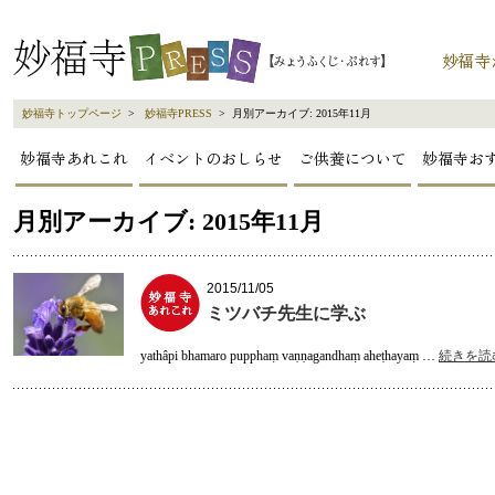
妙福寺トップページ
>
妙福寺PRESS
> 月別アーカイブ:
2015年11月
妙福寺あれこれ
イベントのおしらせ
ご供養について
妙福寺お
月別アーカイブ:
2015年11月
2015/11/05
ミツバチ先生に学ぶ
yathâpi bhamaro pupphaṃ vaṇṇagandhaṃ aheṭhayaṃ …
続きを読