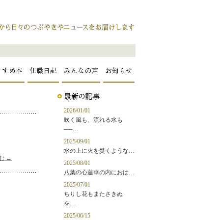
すすめ本
住職日記
みんなの声
お知らせ
2026/01/01
吹く風も、流れる水も
──…
2025/09/01
水の上に火を焚くような…
む
→
2025/08/01
八葉の心蓮華の内におは…
2025/07/01
ちりし花もまたさきぬ
を…
2025/06/15