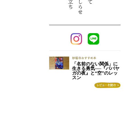
「名前のない関係」に
生きる勇気──『ババヤ
ガの夜』と“空”のレッ
スン
この投稿をInstagramで見る