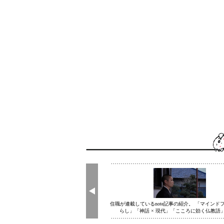
妙福寺〜あかふん君とまなび寺〜(@myofukuji_namuya)がシェアした投稿
住職が連載しているnote記事の紹介。 「マインド
らし」「神話 × 現代」「こころに効く仏教語」な