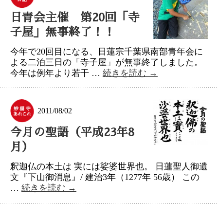
日青会主催 第20回「寺
子屋」無事終了！！
今年で20回目になる、日蓮宗千葉県南部青年会に
よる二泊三日の「寺子屋」が無事終了しました。
今年は例年より若干 …
続きを読む
→
2011/08/02
今月の聖語（平成23年8
月）
釈迦仏の本土は 実には娑婆世界也。 日蓮聖人御遺
文『下山御消息』/ 建治3年（1277年 56歳） この
…
続きを読む
→