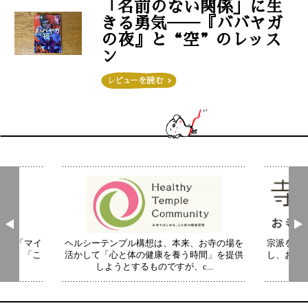
「名前のない関係」に生
きる勇気──『ババヤガ
の夜』と“空”のレッス
ン
この投稿をInstagramで見る
妙福寺〜あかふん君とまなび寺〜(@myofukuji_namuya)がシェアした投稿
介。 「マイ
ヘルシーテンプル構想は、本来、お寺の場を
宗派を超
 現代」「こ
活かして「心と体の健康を養う時間」を提供
し、お寺
.
しようとするものですが、c...
い