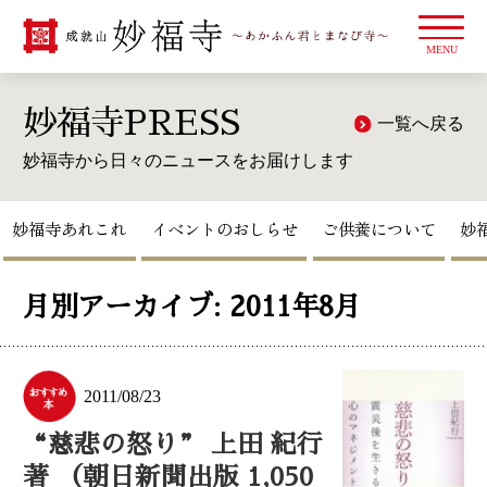
妙福寺あれこれ
イベントのおしらせ
ご供養について
妙
月別アーカイブ:
2011年8月
2011/08/23
“慈悲の怒り” 上田 紀行
著 （朝日新聞出版 1,050