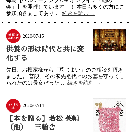
毎朝【ヘルシーテンプル＠オンライン「朝の
会」】を開催しています！！ 本日も多くの方にご
参加頂きましてあり …
続きを読む
→
2020/07/15
供養の形は時代と共に変
化する
先日、お檀家様から「墓じまい」のご相談を頂き
ました。 普段、その家先祖代々のお墓を守ってこ
られたのは長女だった …
続きを読む
→
2020/07/14
【本を贈る】若松 英輔
（他） 三輪舎