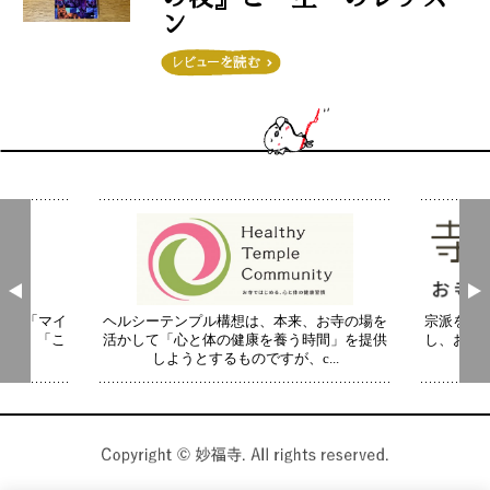
ン
この投稿をInstagramで見る
妙福寺〜あかふん君とまなび寺〜(@myofukuji_namuya)がシェアした投稿
介。 「マイ
ヘルシーテンプル構想は、本来、お寺の場を
宗派を超
 現代」「こ
活かして「心と体の健康を養う時間」を提供
し、お寺
.
しようとするものですが、c...
い