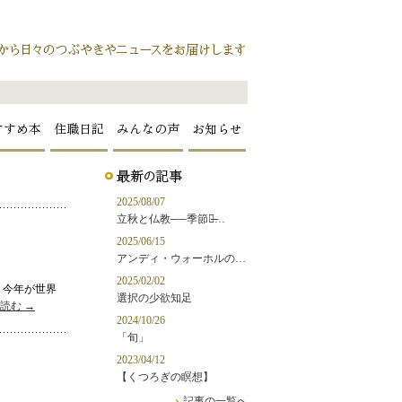
すすめ本
住職日記
みんなの声
お知らせ
2025/08/07
立秋と仏教──季節の̶…
2025/06/15
アンディ・ウォーホルの…
2025/02/02
、今年が世界
選択の少欲知足
を読む
→
2024/10/26
「旬」
2023/04/12
【くつろぎの瞑想】
記事の一覧へ