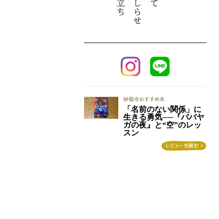
「名前のない関係」に
生きる勇気──『ババヤ
ガの夜』と“空”のレッ
スン
この投稿をInstagramで見る