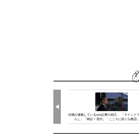
妙福寺〜あかふん君とまなび寺〜(@myofukuji_namuya)がシェアした投稿
住職が連載しているnote記事の紹介。 「マインド
らし」「神話 × 現代」「こころに効く仏教語」な