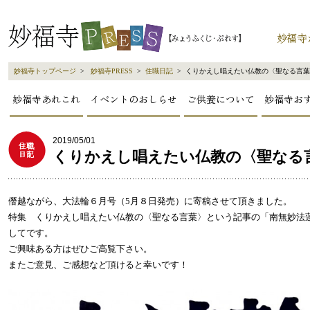
妙福寺トップページ
>
妙福寺PRESS
>
住職日記
> くりかえし唱えたい仏教の〈聖なる言
妙福寺あれこれ
イベントのおしらせ
ご供養について
妙福寺お
2019/05/01
くりかえし唱えたい仏教の〈聖なる
僭越ながら、大法輪６月号（5月８日発売）に寄稿させて頂きました。
特集 くりかえし唱えたい仏教の〈聖なる言葉〉という記事の「南無妙法
してです。
ご興味ある方はぜひご高覧下さい。
またご意見、ご感想など頂けると幸いです！