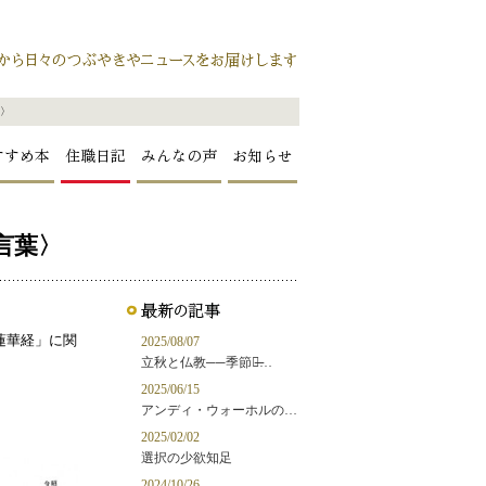
葉〉
すすめ本
住職日記
みんなの声
お知らせ
言葉〉
蓮華経」に関
2025/08/07
立秋と仏教──季節の̶…
2025/06/15
アンディ・ウォーホルの…
2025/02/02
選択の少欲知足
2024/10/26