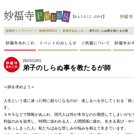
妙福寺トップページ
>
妙福寺PRESS
>
妙福寺あれこれ
> 弟子のしらぬ事を教たるが師
妙福寺あれこれ
イベントのおしらせ
ご供養について
妙福寺お
2023/12/01
弟子のしらぬ事を教たるが師
＝師を求めよう＝
人生という道に迷った時に頼りになるのが、道しるべを示してくれる「師
す。
ＳＮＳなどで情報があふれ、現代人は何が本当なのか困惑してしまいがち
利益のみを追求し、時間に追われる人。人間関係に疲れ、生きる喜び・や
を失っしまった人。私たちはみな苦しみや悩みを抱えて生きています。