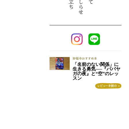
「名前のない関係」に
生きる勇気──『ババヤ
ガの夜』と“空”のレッ
スン
この投稿をInstagramで見る