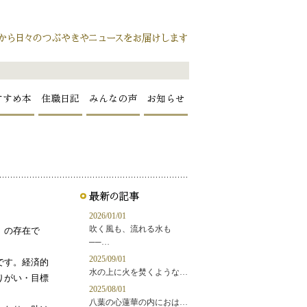
すすめ本
住職日記
みんなの声
お知らせ
2026/01/01
吹く風も、流れる水も
」の存在で
──…
2025/09/01
です。経済的
水の上に火を焚くような…
りがい・目標
2025/08/01
八葉の心蓮華の内におは…