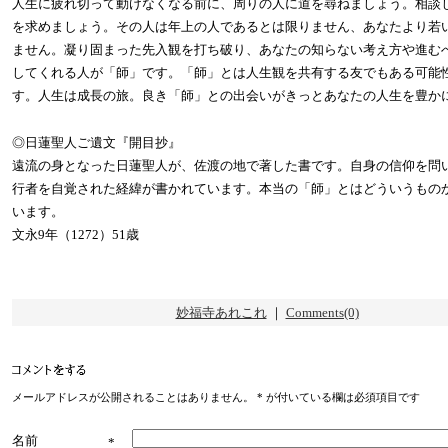
人生に疲れ切って動けなくなる前に、周りの人に道を尋ねましょう。相談
を求めましょう。その人は年上の人であるとは限りません、あなたより若
ません。凝り固まった先入観を打ち破り、あなたの知らない考え方や進む
してくれる人が「師」です。「師」とは人生観を共有する友でもある可能
す。人生は成長の旅。良き「師」との出会いがきっとあなたの人生を豊か
◎日蓮聖人ご遺文『開目抄』
遠流の身となった日蓮聖人が、佐渡の地で著した書です。自身の信仰を問
行者を自覚された経緯が書かれています。本当の「師」とはどういうもの
います。
文永9年（1272）51歳
妙福寺あれこれ
｜
Comments(0)
メールアドレスが公開されることはありません。
*
が付いている欄は必須項目です
名前
*