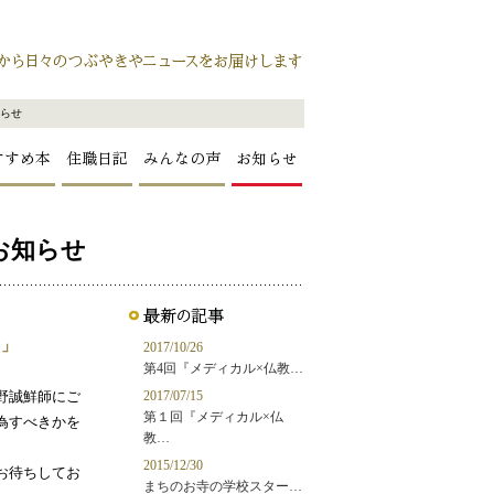
知らせ
すすめ本
住職日記
みんなの声
お知らせ
お知らせ
？」
2017/10/26
第4回『メディカル×仏教…
2017/07/15
野誠鮮師にご
第１回『メディカル×仏
為すべきかを
教…
2015/12/30
お待ちしてお
まちのお寺の学校スター…