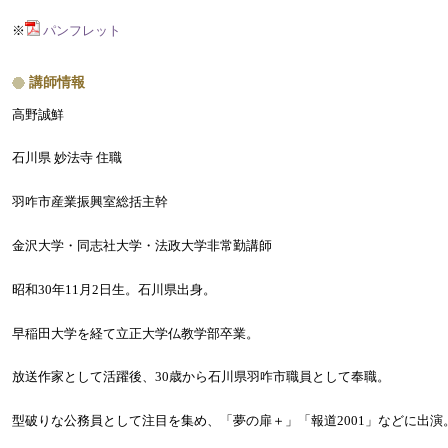
※
パンフレット
講師情報
高野誠鮮
石川県 妙法寺 住職
羽咋市産業振興室総括主幹
金沢大学・同志社大学・法政大学非常勤講師
昭和30年11月2日生。石川県出身。
早稲田大学を経て立正大学仏教学部卒業。
放送作家として活躍後、30歳から石川県羽咋市職員として奉職。
型破りな公務員として注目を集め、「夢の扉＋」「報道2001」などに出演